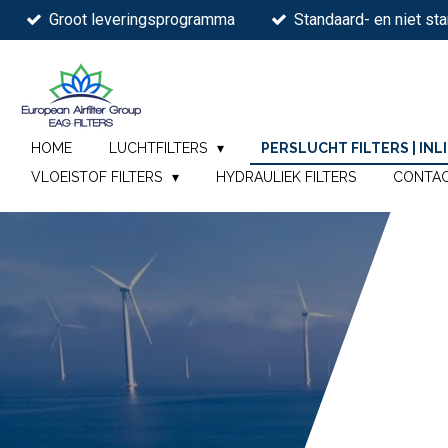
Groot leveringsprogramma
Standaard- en niet sta
Ga
direct
naar
de
hoofdinhoud
HOME
LUCHTFILTERS
PERSLUCHT FILTERS | INL
VLOEISTOF FILTERS
HYDRAULIEK FILTERS
CONTA