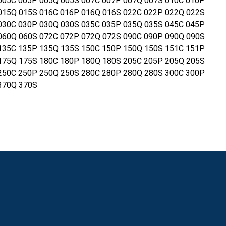
005C 005P 005Q 005S 007C 007P 007Q 007S 010C 010P
015Q 015S 016C 016P 016Q 016S 022C 022P 022Q 022S
030C 030P 030Q 030S 035C 035P 035Q 035S 045C 045P
060Q 060S 072C 072P 072Q 072S 090C 090P 090Q 090S
135C 135P 135Q 135S 150C 150P 150Q 150S 151C 151P
175Q 175S 180C 180P 180Q 180S 205C 205P 205Q 205S
250C 250P 250Q 250S 280C 280P 280Q 280S 300C 300P
370Q 370S