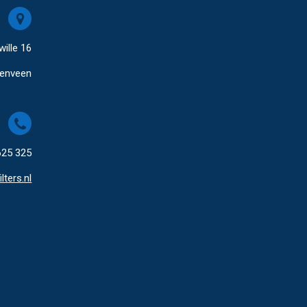
wille 16
renveen
625 325
lters.nl