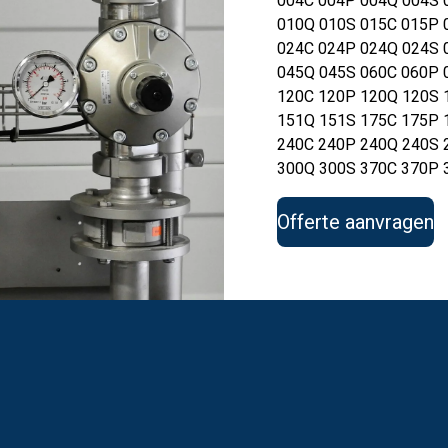
004C 004P 004Q 004S 
010Q 010S 015C 015P 
024C 024P 024Q 024S 
045Q 045S 060C 060P 
120C 120P 120Q 120S 
151Q 151S 175C 175P 
240C 240P 240Q 240S 
300Q 300S 370C 370P 
Offerte aanvragen