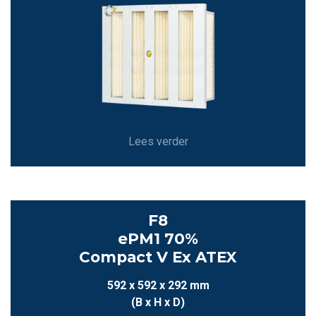
Lees verder
F8
ePM1 70%
Compact V Ex ATEX
592 x 592 x 292 mm
(B x H x D)