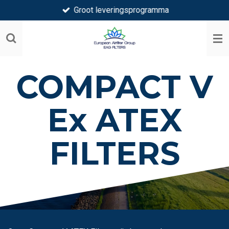
Groot leveringsprogramma
Ga
direct
naar
de
hoofdinhoud
COMPACT V
Ex ATEX
FILTERS