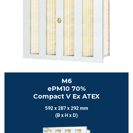
M6
ePM10 70%
Compact V Ex ATEX
592 x 287 x 292 mm
(B x H x D)