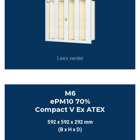
Lees verder
M6
ePM10 70%
Compact V Ex ATEX
592 x 592 x 292 mm
(B x H x D)