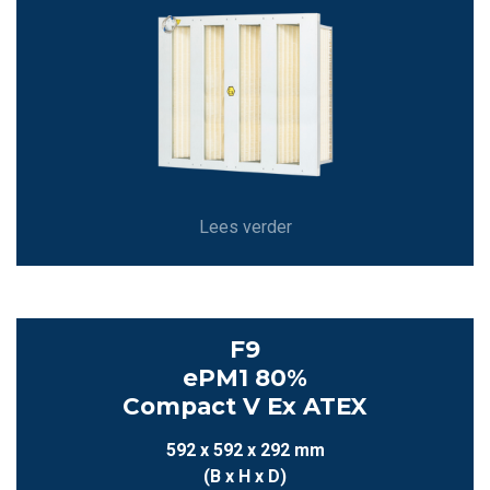
Lees verder
F9
ePM1 80%
Compact V Ex ATEX
592 x 592 x 292 mm
(B x H x D)