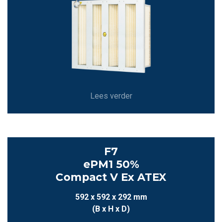
Lees verder
F7
ePM1 50%
Compact V Ex ATEX
592 x 592 x 292 mm
(B x H x D)