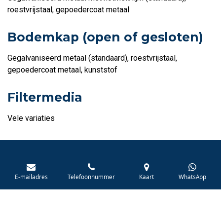
roestvrijstaal, gepoedercoat metaal
Bodemkap (open of gesloten)
Gegalvaniseerd metaal (standaard), roestvrijstaal,
gepoedercoat metaal, kunststof
Filtermedia
Vele variaties
Offerte aanvragen
E-mailadres
Telefoonnummer
Kaart
WhatsApp