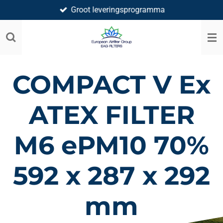
Groot leveringsprogramma
Ga
direct
naar
de
hoofdinhoud
COMPACT V Ex
ATEX FILTER
M6 ePM10 70%
592 x 287 x 292
mm