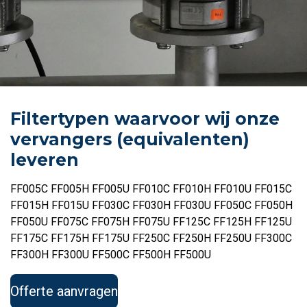
Filtertypen waarvoor wij onze
vervangers (equivalenten)
leveren
FF005C FF005H FF005U FF010C FF010H FF010U FF015C
FF015H FF015U FF030C FF030H FF030U FF050C FF050H
FF050U FF075C FF075H FF075U FF125C FF125H FF125U
FF175C FF175H FF175U FF250C FF250H FF250U FF300C
FF300H FF300U FF500C FF500H FF500U
Offerte aanvragen