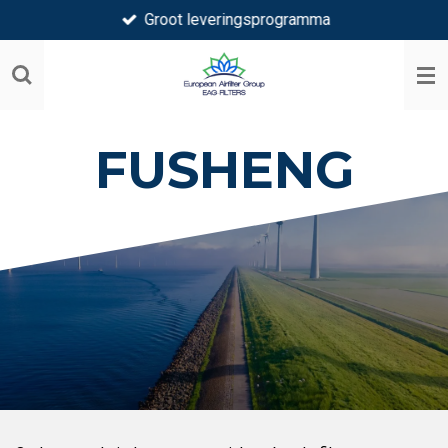
Groot leveringsprogramma
Ga
direct
naar
de
hoofdinhoud
FUSHENG