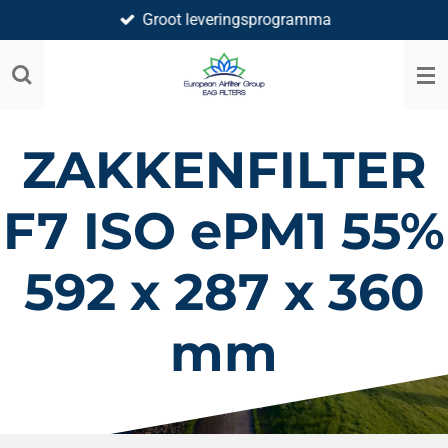
Groot leveringsprogramma
Ga
direct
naar
de
hoofdinhoud
ZAKKENFILTER
F7 ISO ePM1 55%
592 x 287 x 360
mm