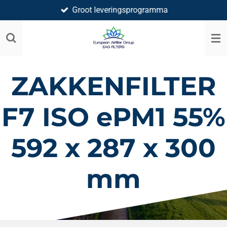
Groot leveringsprogramma
Ga
direct
naar
de
hoofdinhoud
ZAKKENFILTER
F7 ISO ePM1 55%
592 x 287 x 300
mm