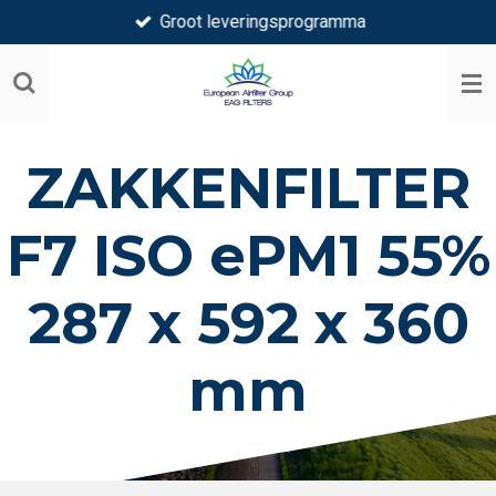
Groot leveringsprogramma
Ga
direct
naar
de
hoofdinhoud
ZAKKENFILTER
F7 ISO ePM1 55%
287 x 592 x 360
mm