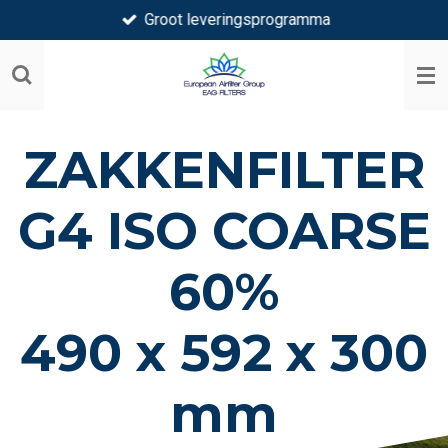
Groot leveringsprogramma
Ga
direct
naar
de
hoofdinhoud
ZAKKENFILTER
G4 ISO COARSE
60%
490 x 592 x 300
mm