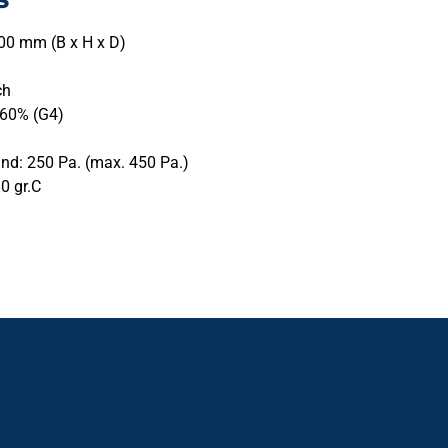
00 mm (B x H x D)
ch
 60% (G4)
nd: 250 Pa. (max. 450 Pa.)
0 gr.C