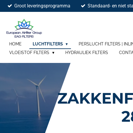
Groot leveringsprogramma
Standaard- en niet sta
Ga
direct
naar
de
hoofdinhoud
HOME
LUCHTFILTERS
PERSLUCHT FILTERS | INLI
VLOEISTOF FILTERS
HYDRAULIEK FILTERS
CONT
ZAKKENF
2