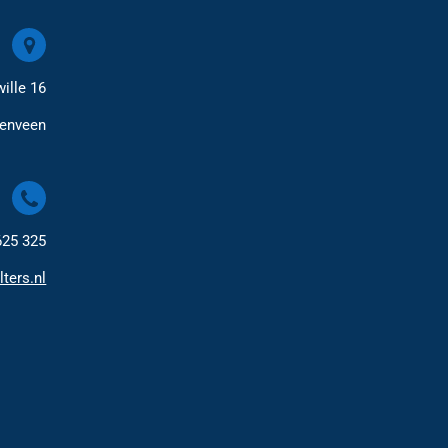
ille 16
renveen
625 325
lters.nl