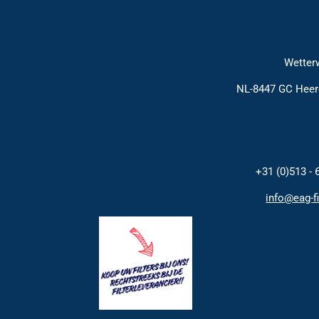
Wetterw
NL-8447 GC Hee
+31 (0)513 - 
info@eag-fi