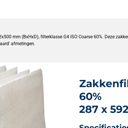
92x500 mm (BxHxD), filterklasse G4 ISO Coarse 60%. Deze zakkenf
ndaard' afmetingen.
Zakkenfi
60%
287 x 59
Specificatie