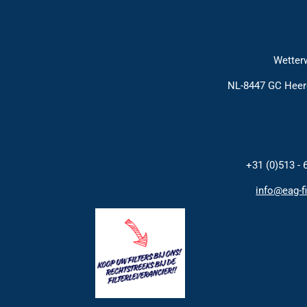
Wetterw
NL-8447 GC Hee
+31 (0)513 - 
info@eag-fi