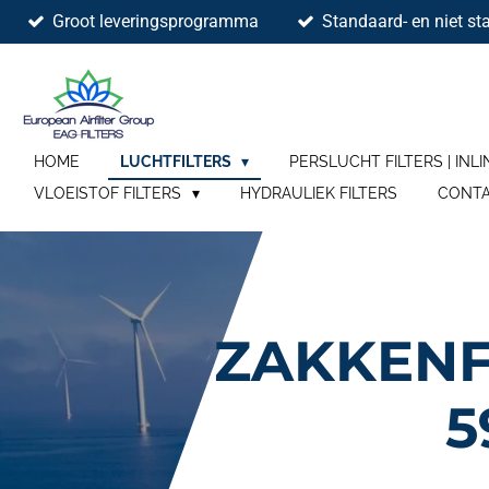
Groot leveringsprogramma
Standaard- en niet sta
Ga
direct
naar
de
hoofdinhoud
HOME
LUCHTFILTERS
PERSLUCHT FILTERS | INLI
VLOEISTOF FILTERS
HYDRAULIEK FILTERS
CONT
ZAKKENF
5