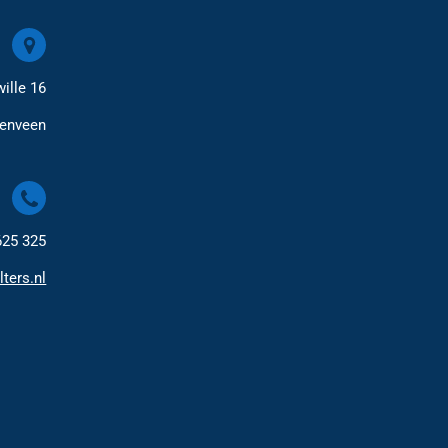
ille 16
renveen
625 325
lters.nl