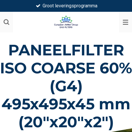
Groot leveringsprogramma
Ga
direct
naar
de
hoofdinhoud
PANEELFILTER
ISO COARSE 60%
(G4)
495x495x45 mm
(20"x20"x2")