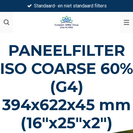
Standaard- en niet standaard filters
Ga
direct
naar
de
hoofdinhoud
PANEELFILTER
ISO COARSE 60%
(G4)
394x622x45 mm
(16"x25"x2")