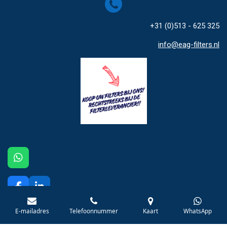
+31 (0)513 - 625 325
info@eag-filters.nl
W
h
a
t
F
L
s
a
i
© 2026 European Airfilter Group B.V. - Uw Filter Totaalleverancier
A
c
n
E-mailadres
Telefoonnummer
Kaart
WhatsApp
p
e
k