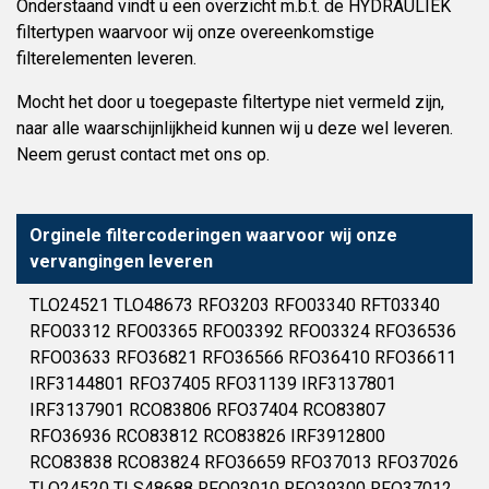
Onderstaand vindt u een overzicht m.b.t. de HYDRAULIEK
filtertypen waarvoor wij onze overeenkomstige
filterelementen leveren.
Mocht het door u toegepaste filtertype niet vermeld zijn,
naar alle waarschijnlijkheid kunnen wij u deze wel leveren.
Neem gerust contact met ons op.
Orginele filtercoderingen waarvoor wij onze
vervangingen leveren
TLO24521 TLO48673 RFO3203 RFO03340 RFT03340
RFO03312 RFO03365 RFO03392 RFO03324 RFO36536
RFO03633 RFO36821 RFO36566 RFO36410 RFO36611
IRF3144801 RFO37405 RFO31139 IRF3137801
IRF3137901 RCO83806 RFO37404 RCO83807
RFO36936 RCO83812 RCO83826 IRF3912800
RCO83838 RCO83824 RFO36659 RFO37013 RFO37026
TLO24520 TLS48688 RFO03010 RFO39300 RFO37012