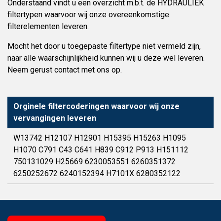
Onderstaand vindt u een overzicht m.b.t. de HYDRAULIEK
filtertypen waarvoor wij onze overeenkomstige
filterelementen leveren.
Mocht het door u toegepaste filtertype niet vermeld zijn,
naar alle waarschijnlijkheid kunnen wij u deze wel leveren.
Neem gerust contact met ons op.
Orginele filtercoderingen waarvoor wij onze
vervangingen leveren
W13742 H12107 H12901 H15395 H15263 H1095
H1070 C791 C43 C641 H839 C912 P913 H151112
750131029 H25669 6230053551 6260351372
6250252672 6240152394 H7101X 6280352122