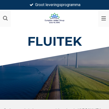
Groot leveringsprogramma
Ga
direct
naar
de
hoofdinhoud
FLUITEK