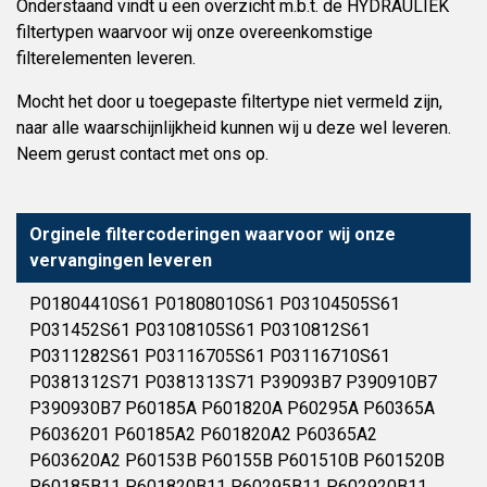
Onderstaand vindt u een overzicht m.b.t. de HYDRAULIEK
filtertypen waarvoor wij onze overeenkomstige
filterelementen leveren.
Mocht het door u toegepaste filtertype niet vermeld zijn,
naar alle waarschijnlijkheid kunnen wij u deze wel leveren.
Neem gerust contact met ons op.
Orginele filtercoderingen waarvoor wij onze
vervangingen leveren
P01804410S61 P01808010S61 P03104505S61
P031452S61 P03108105S61 P0310812S61
P0311282S61 P03116705S61 P03116710S61
P0381312S71 P0381313S71 P39093B7 P390910B7
P390930B7 P60185A P601820A P60295A P60365A
P6036201 P60185A2 P601820A2 P60365A2
P603620A2 P60153B P60155B P601510B P601520B
P60185B11 P601820B11 P60295B11 P602920B11