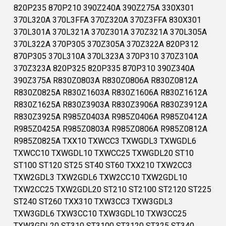
820P235 870P210 390Z240A 390Z275A 330X301
370L320A 370L3FFA 370Z320A 370Z3FFA 830X301
370L301A 370L321A 370Z301A 370Z321A 370L305A
370L322A 370P305 370Z305A 370Z322A 820P312
870P305 370L310A 370L323A 370P310 370Z310A
370Z323A 820P325 820P335 870P310 390Z340A
390Z375A R830Z0803A R830Z0806A R830Z0812A
R830Z0825A R830Z1603A R830Z1606A R830Z1612A
R830Z1625A R830Z3903A R830Z3906A R830Z3912A
R830Z3925A R985Z0403A R985Z0406A R985Z0412A
R985Z0425A R985Z0803A R985Z0806A R985Z0812A
R985Z0825A TXX10 TXWCC3 TXWGDL3 TXWGDL6
TXWCC10 TXWGDL10 TXWCC25 TXWGDL20 ST10
ST100 ST120 ST25 ST40 ST60 TXX210 TXW2CC3
TXW2GDL3 TXW2GDL6 TXW2CC10 TXW2GDL10
TXW2CC25 TXW2GDL20 ST210 ST2100 ST2120 ST225
ST240 ST260 TXX310 TXW3CC3 TXW3GDL3
TXW3GDL6 TXW3CC10 TXW3GDL10 TXW3CC25
TXW3GDL20 ST310 ST3100 ST3120 ST325 ST340