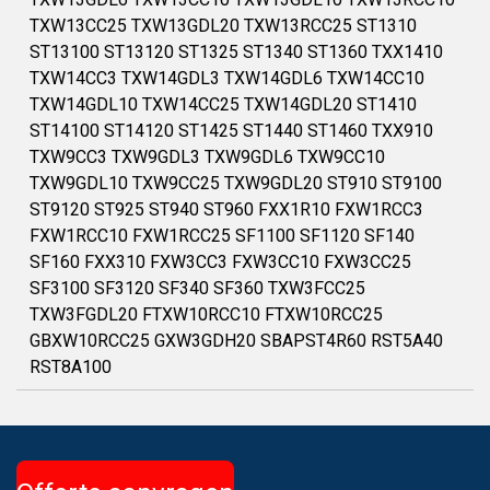
TXW13CC25 TXW13GDL20 TXW13RCC25 ST1310
ST13100 ST13120 ST1325 ST1340 ST1360 TXX1410
TXW14CC3 TXW14GDL3 TXW14GDL6 TXW14CC10
TXW14GDL10 TXW14CC25 TXW14GDL20 ST1410
ST14100 ST14120 ST1425 ST1440 ST1460 TXX910
TXW9CC3 TXW9GDL3 TXW9GDL6 TXW9CC10
TXW9GDL10 TXW9CC25 TXW9GDL20 ST910 ST9100
ST9120 ST925 ST940 ST960 FXX1R10 FXW1RCC3
FXW1RCC10 FXW1RCC25 SF1100 SF1120 SF140
SF160 FXX310 FXW3CC3 FXW3CC10 FXW3CC25
SF3100 SF3120 SF340 SF360 TXW3FCC25
TXW3FGDL20 FTXW10RCC10 FTXW10RCC25
GBXW10RCC25 GXW3GDH20 SBAPST4R60 RST5A40
RST8A100