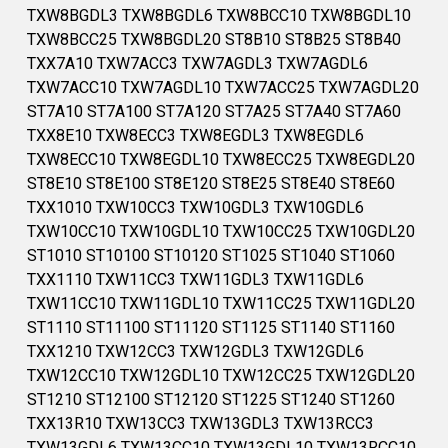
TXW8BGDL3 TXW8BGDL6 TXW8BCC10 TXW8BGDL10
TXW8BCC25 TXW8BGDL20 ST8B10 ST8B25 ST8B40
TXX7A10 TXW7ACC3 TXW7AGDL3 TXW7AGDL6
TXW7ACC10 TXW7AGDL10 TXW7ACC25 TXW7AGDL20
ST7A10 ST7A100 ST7A120 ST7A25 ST7A40 ST7A60
TXX8E10 TXW8ECC3 TXW8EGDL3 TXW8EGDL6
TXW8ECC10 TXW8EGDL10 TXW8ECC25 TXW8EGDL20
ST8E10 ST8E100 ST8E120 ST8E25 ST8E40 ST8E60
TXX1010 TXW10CC3 TXW10GDL3 TXW10GDL6
TXW10CC10 TXW10GDL10 TXW10CC25 TXW10GDL20
ST1010 ST10100 ST10120 ST1025 ST1040 ST1060
TXX1110 TXW11CC3 TXW11GDL3 TXW11GDL6
TXW11CC10 TXW11GDL10 TXW11CC25 TXW11GDL20
ST1110 ST11100 ST11120 ST1125 ST1140 ST1160
TXX1210 TXW12CC3 TXW12GDL3 TXW12GDL6
TXW12CC10 TXW12GDL10 TXW12CC25 TXW12GDL20
ST1210 ST12100 ST12120 ST1225 ST1240 ST1260
TXX13R10 TXW13CC3 TXW13GDL3 TXW13RCC3
TXW13GDL6 TXW13CC10 TXW13GDL10 TXW13RCC10