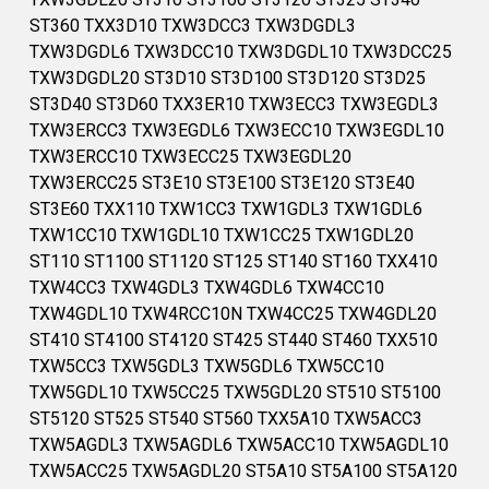
ST360 TXX3D10 TXW3DCC3 TXW3DGDL3
TXW3DGDL6 TXW3DCC10 TXW3DGDL10 TXW3DCC25
TXW3DGDL20 ST3D10 ST3D100 ST3D120 ST3D25
ST3D40 ST3D60 TXX3ER10 TXW3ECC3 TXW3EGDL3
TXW3ERCC3 TXW3EGDL6 TXW3ECC10 TXW3EGDL10
TXW3ERCC10 TXW3ECC25 TXW3EGDL20
TXW3ERCC25 ST3E10 ST3E100 ST3E120 ST3E40
ST3E60 TXX110 TXW1CC3 TXW1GDL3 TXW1GDL6
TXW1CC10 TXW1GDL10 TXW1CC25 TXW1GDL20
ST110 ST1100 ST1120 ST125 ST140 ST160 TXX410
TXW4CC3 TXW4GDL3 TXW4GDL6 TXW4CC10
TXW4GDL10 TXW4RCC10N TXW4CC25 TXW4GDL20
ST410 ST4100 ST4120 ST425 ST440 ST460 TXX510
TXW5CC3 TXW5GDL3 TXW5GDL6 TXW5CC10
TXW5GDL10 TXW5CC25 TXW5GDL20 ST510 ST5100
ST5120 ST525 ST540 ST560 TXX5A10 TXW5ACC3
TXW5AGDL3 TXW5AGDL6 TXW5ACC10 TXW5AGDL10
TXW5ACC25 TXW5AGDL20 ST5A10 ST5A100 ST5A120