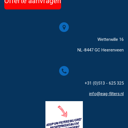
Offerte aanvragen
Wetterwille 16
NL-8447 GC Heerenveen
+31 (0)513 - 625 325
info@eag-filters.nl