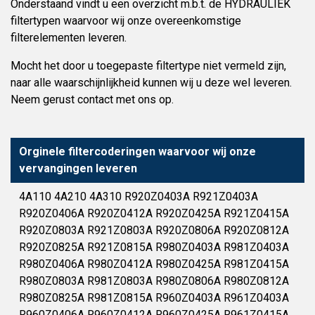
Onderstaand vindt u een overzicht m.b.t. de HYDRAULIEK
filtertypen waarvoor wij onze overeenkomstige
filterelementen leveren.
Mocht het door u toegepaste filtertype niet vermeld zijn,
naar alle waarschijnlijkheid kunnen wij u deze wel leveren.
Neem gerust contact met ons op.
Orginele filtercoderingen waarvoor wij onze
vervangingen leveren
4A110 4A210 4A310 R920Z0403A R921Z0403A
R920Z0406A R920Z0412A R920Z0425A R921Z0415A
R920Z0803A R921Z0803A R920Z0806A R920Z0812A
R920Z0825A R921Z0815A R980Z0403A R981Z0403A
R980Z0406A R980Z0412A R980Z0425A R981Z0415A
R980Z0803A R981Z0803A R980Z0806A R980Z0812A
R980Z0825A R981Z0815A R960Z0403A R961Z0403A
R960Z0406A R960Z0412A R960Z0425A R961Z0415A