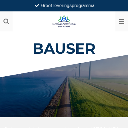
Groot leveringsprogramma
Ga
direct
naar
de
hoofdinhoud
BAUSER