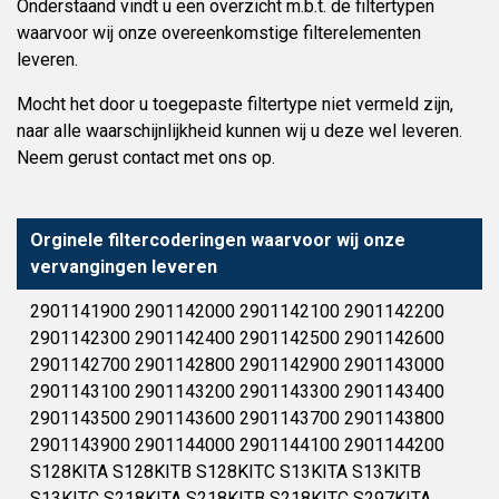
Onderstaand vindt u een overzicht m.b.t. de filtertypen
waarvoor wij onze overeenkomstige filterelementen
leveren.
Mocht het door u toegepaste filtertype niet vermeld zijn,
naar alle waarschijnlijkheid kunnen wij u deze wel leveren.
Neem gerust contact met ons op.
Orginele filtercoderingen waarvoor wij onze
vervangingen leveren
2901141900 2901142000 2901142100 2901142200
2901142300 2901142400 2901142500 2901142600
2901142700 2901142800 2901142900 2901143000
2901143100 2901143200 2901143300 2901143400
2901143500 2901143600 2901143700 2901143800
2901143900 2901144000 2901144100 2901144200
S128KITA S128KITB S128KITC S13KITA S13KITB
S13KITC S218KITA S218KITB S218KITC S297KITA