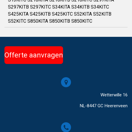
S297KITB S297KITC S34KITA S34KITB S34KITC
S425KITA S425KITB S425KITC S52KITA S52KITB
S52KITC S850KITA S850KITB S850KITC
Offerte aanvragen
Wetterwille 16
NL-8447 GC Heerenveen