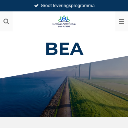
Groot leveringsprogramma
Ga
direct
naar
de
hoofdinhoud
BEA