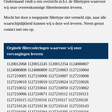
Onderstaand vindt u een overzicht m.b.t. de filtertypen waarvoor
wij onze overeenkomstige filterelementen leveren.
Mocht het door u toegepaste filtertype niet vermeld zijn, naar alle
waarschijnlijkheid kunnen wij u deze wel leveren. Neem gerust
contact met ons op.
Orginele filtercoderingen waarvoor wij onze
vervangingen leveren
1120012068 1120012245 1120012354 1124080807
1124080808 1124080809 1127210003 1127210004
1127210005 1127210006 1127210007 1127210008
1127210010 1127210019 1127210024 1127210026
1127210032 1127210041 1127210050 1127210062
1127210066 1127210071 1127210112 1127210113
1127210115 1127210116 1127210117 1127210118
1127210126 1127210136 1127210141 1127210143
1127210195 1127210204 1127210205 1127210216