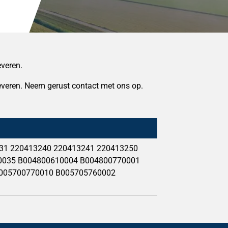
everen.
 leveren. Neem gerust contact met ons op.
31 220413240 220413241 220413250
0035 B004800610004 B004800770001
005700770010 B005705760002