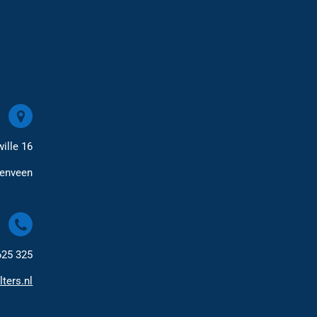
ille 16
renveen
625 325
lters.nl