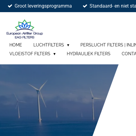
Groot leveringsprogramma
Standaard- en niet sta
Ga
direct
naar
de
hoofdinhoud
HOME
LUCHTFILTERS
PERSLUCHT FILTERS | INLI
VLOEISTOF FILTERS
HYDRAULIEK FILTERS
CONT