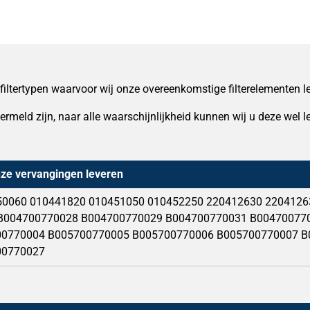
 filtertypen waarvoor wij onze overeenkomstige filterelementen l
vermeld zijn, naar alle waarschijnlijkheid kunnen wij u deze wel
nze vervangingen leveren
50060 010441820 010451050 010452250 220412630 2204126
B004700770028 B004700770029 B004700770031 B00470077
00770004 B005700770005 B005700770006 B005700770007 B
00770027