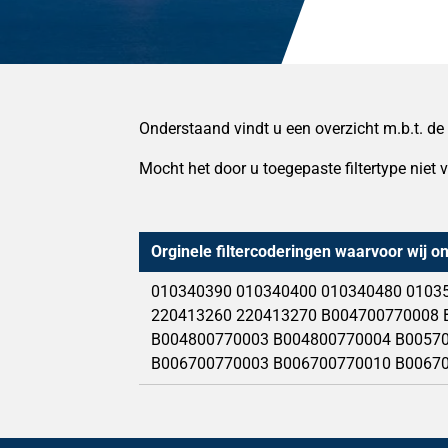
Onderstaand vindt u een overzicht m.b.t. de
Mocht het door u toegepaste filtertype niet 
Orginele filtercoderingen waarvoor wij o
010340390 010340400 010340480 0103
220413260 220413270 B004700770008 
B004800770003 B004800770004 B0057
B006700770003 B006700770010 B0067