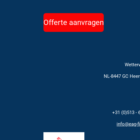
Offerte aanvragen
Wetterw
NL-8447 GC Hee
+31 (0)513 - 
info@eag-fi